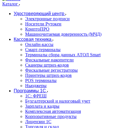
Каталог
Удостоверяющий центр
Электронные подписи
Носители Рутокен
КриптоПРО
Машиночитаемая доверенность (МЧД)
Кассовая техника
Онлайн-кассы
Смарт-терминалы
Терминалы сбора данных АТОЛ Smart
Фискальные накопители
Сканеры штрих-кодов
Фискальные регистраторы
Принтеры штрих-кодов
POS терминалы
Ньюджеры
Программы 1С
1C: ФРЕШ
Бухгалтерский и налоговый учет
Зарплата и кадры
Комплексная автоматизация
Корпоративные продукты
Лицензии 1С
Торговля и склад