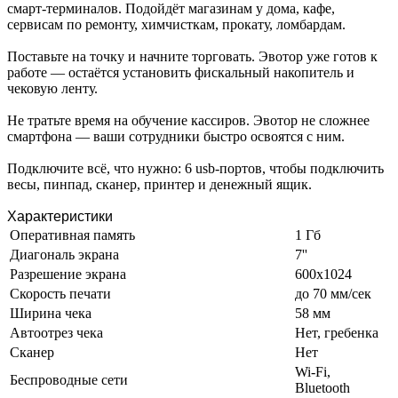
смарт-терминалов. Подойдёт магазинам у дома, кафе,
сервисам по ремонту, химчисткам, прокату, ломбардам.
Поставьте на точку и начните торговать. Эвотор уже готов к
работе — остаётся установить фискальный накопитель и
чековую ленту.
Не тратьте время на обучение кассиров. Эвотор не сложнее
смартфона — ваши сотрудники быстро освоятся с ним.
Подключите всё, что нужно: 6 usb-портов, чтобы подключить
весы, пинпад, сканер, принтер и денежный ящик.
Характеристики
Оперативная память
1 Гб
Диагональ экрана
7''
Разрешение экрана
600х1024
Скорость печати
до 70 мм/сек
Ширина чека
58 мм
Автоотрез чека
Нет, гребенка
Сканер
Нет
Wi-Fi,
Беспроводные сети
Bluetooth