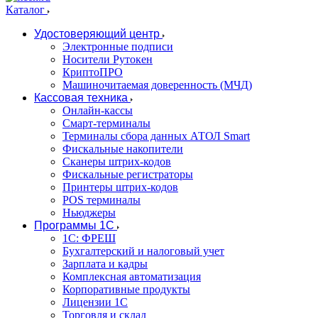
Каталог
Удостоверяющий центр
Электронные подписи
Носители Рутокен
КриптоПРО
Машиночитаемая доверенность (МЧД)
Кассовая техника
Онлайн-кассы
Смарт-терминалы
Терминалы сбора данных АТОЛ Smart
Фискальные накопители
Сканеры штрих-кодов
Фискальные регистраторы
Принтеры штрих-кодов
POS терминалы
Ньюджеры
Программы 1С
1C: ФРЕШ
Бухгалтерский и налоговый учет
Зарплата и кадры
Комплексная автоматизация
Корпоративные продукты
Лицензии 1С
Торговля и склад