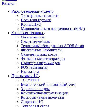
Каталог
Удостоверяющий центр
Электронные подписи
Носители Рутокен
КриптоПРО
Машиночитаемая доверенность (МЧД)
Кассовая техника
Онлайн-кассы
Смарт-терминалы
Терминалы сбора данных АТОЛ Smart
Фискальные накопители
Сканеры штрих-кодов
Фискальные регистраторы
Принтеры штрих-кодов
POS терминалы
Ньюджеры
Программы 1С
1C: ФРЕШ
Бухгалтерский и налоговый учет
Зарплата и кадры
Комплексная автоматизация
Корпоративные продукты
Лицензии 1С
Торговля и склад