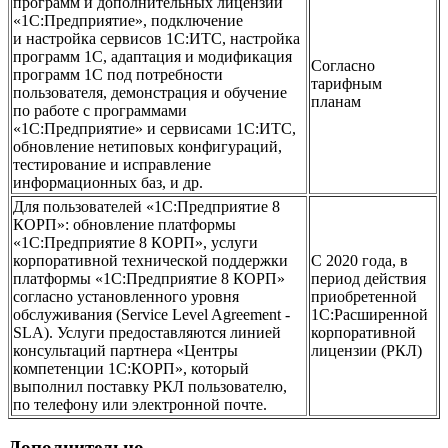
программ и дополнительных лицензий
«1С:Предприятие», подключение
и настройка сервисов 1С:ИТС, настройка
программ 1С, адаптация и модификация
Согласно
программ 1С под потребности
тарифным
пользователя, демонстрация и обучение
планам
по работе с программами
«1С:Предприятие» и сервисами 1С:ИТС,
обновление нетиповых конфигураций,
тестирование и исправление
информационных баз, и др.
Для пользователей «1С:Предприятие 8
КОРП»: обновление платформы
«1С:Предприятие 8 КОРП», услуги
корпоративной технической поддержки
C 2020 года, в
платформы «1С:Предприятие 8 КОРП»
период действия
согласно установленного уровня
приобретенной
обслуживания (Service Level Agreement -
1С:Расширенной
SLA). Услуги предоставляются линией
корпоративной
консультаций партнера «Центры
лицензии (РКЛ)
компетенции 1С:КОРП», который
выполнил поставку РКЛ пользователю,
по телефону или электронной почте.
Дополнительно