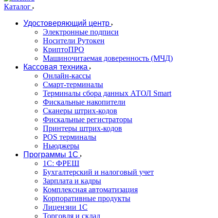
Каталог
Удостоверяющий центр
Электронные подписи
Носители Рутокен
КриптоПРО
Машиночитаемая доверенность (МЧД)
Кассовая техника
Онлайн-кассы
Смарт-терминалы
Терминалы сбора данных АТОЛ Smart
Фискальные накопители
Сканеры штрих-кодов
Фискальные регистраторы
Принтеры штрих-кодов
POS терминалы
Ньюджеры
Программы 1С
1C: ФРЕШ
Бухгалтерский и налоговый учет
Зарплата и кадры
Комплексная автоматизация
Корпоративные продукты
Лицензии 1С
Торговля и склад