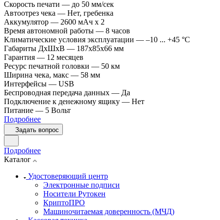
Скорость печати
—
до 50 мм/сек
Автоотрез чека
—
Нет, гребенка
Аккумулятор
—
2600 мАч х 2
Время автономной работы
—
8 часов
Климатические условия эксплуатации
—
–10 ... +45 °C
Габариты ДхШхВ
—
187х85х66 мм
Гарантия
—
12 месяцев
Ресурс печатной головки
—
50 км
Ширина чека, макс
—
58 мм
Интерфейсы
—
USB
Беспроводная передача данных
—
Да
Подключение к денежному ящику
—
Нет
Питание
—
5 Вольт
Подробнее
Задать вопрос
Подробнее
Каталог
Удостоверяющий центр
Электронные подписи
Носители Рутокен
КриптоПРО
Машиночитаемая доверенность (МЧД)