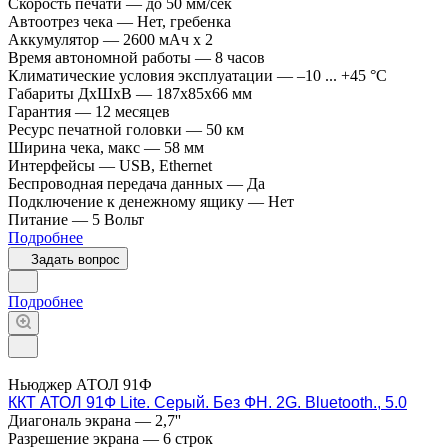
Скорость печати
—
до 50 мм/сек
Автоотрез чека
—
Нет, гребенка
Аккумулятор
—
2600 мАч х 2
Время автономной работы
—
8 часов
Климатические условия эксплуатации
—
–10 ... +45 °C
Габариты ДхШхВ
—
187х85х66 мм
Гарантия
—
12 месяцев
Ресурс печатной головки
—
50 км
Ширина чека, макс
—
58 мм
Интерфейсы
—
USB, Ethernet
Беспроводная передача данных
—
Да
Подключение к денежному ящику
—
Нет
Питание
—
5 Вольт
Подробнее
Задать вопрос
Подробнее
Ньюджер АТОЛ 91Ф
ККТ АТОЛ 91Ф Lite. Серый. Без ФН. 2G. Bluetooth., 5.0
Диагональ экрана
—
2,7''
Разрешение экрана
—
6 строк