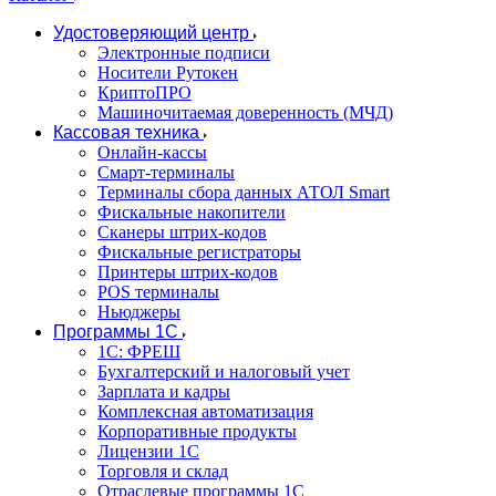
Удостоверяющий центр
Электронные подписи
Носители Рутокен
КриптоПРО
Машиночитаемая доверенность (МЧД)
Кассовая техника
Онлайн-кассы
Смарт-терминалы
Терминалы сбора данных АТОЛ Smart
Фискальные накопители
Сканеры штрих-кодов
Фискальные регистраторы
Принтеры штрих-кодов
POS терминалы
Ньюджеры
Программы 1С
1C: ФРЕШ
Бухгалтерский и налоговый учет
Зарплата и кадры
Комплексная автоматизация
Корпоративные продукты
Лицензии 1С
Торговля и склад
Отраслевые программы 1С