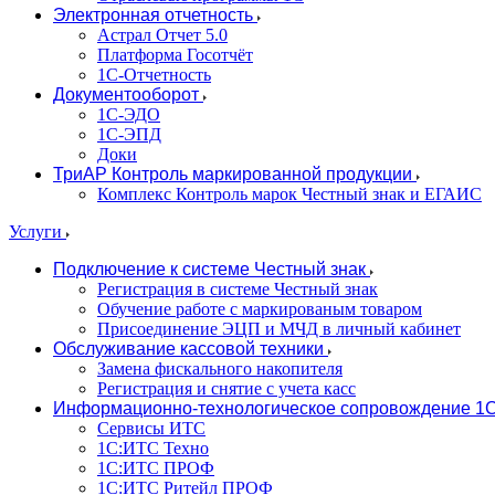
Электронная отчетность
Астрал Отчет 5.0
Платформа Госотчёт
1С-Отчетность
Документооборот
1С-ЭДО
1С-ЭПД
Доки
ТриАР Контроль маркированной продукции
Комплекс Контроль марок Честный знак и ЕГАИС
Услуги
Подключение к системе Честный знак
Регистрация в системе Честный знак
Обучение работе с маркированым товаром
Присоединение ЭЦП и МЧД в личный кабинет
Обслуживание кассовой техники
Замена фискального накопителя
Регистрация и снятие с учета касс
Информационно-технологическое сопровождение 1
Сервисы ИТС
1С:ИТС Техно
1С:ИТС ПРОФ
1С:ИТС Ритейл ПРОФ