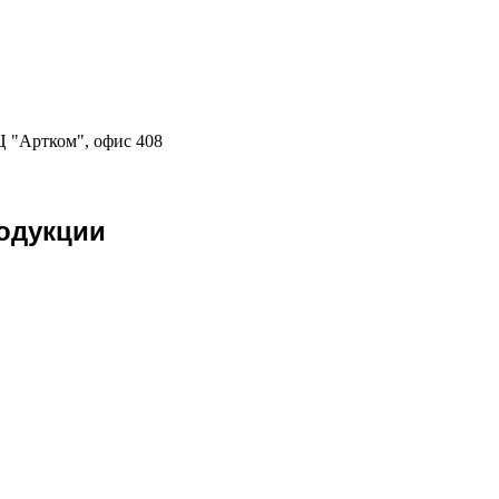
Ц "Артком", офис 408
одукции