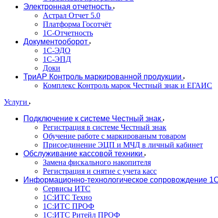
Электронная отчетность
Астрал Отчет 5.0
Платформа Госотчёт
1С-Отчетность
Документооборот
1С-ЭДО
1С-ЭПД
Доки
ТриАР Контроль маркированной продукции
Комплекс Контроль марок Честный знак и ЕГАИС
Услуги
Подключение к системе Честный знак
Регистрация в системе Честный знак
Обучение работе с маркированым товаром
Присоединение ЭЦП и МЧД в личный кабинет
Обслуживание кассовой техники
Замена фискального накопителя
Регистрация и снятие с учета касс
Информационно-технологическое сопровождение 1
Сервисы ИТС
1С:ИТС Техно
1С:ИТС ПРОФ
1С:ИТС Ритейл ПРОФ