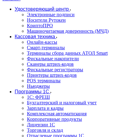
Удостоверяющий центр
Электронные подписи
Носители Рутокен
КриптоПРО
Машиночитаемая доверенность (МЧД)
Кассовая техника
Онлайн-кассы
Смарт-терминалы
Терминалы сбора данных АТОЛ Smart
Фискальные накопители
Сканеры штрих-кодов
Фискальные регистраторы
Принтеры штрих-кодов
POS терминалы
Ньюджеры
Программы 1С
1C: ФРЕШ
Бухгалтерский и налоговый учет
Зарплата и кадры
Комплексная автоматизация
Корпоративные продукты
Лицензии 1С
Торговля и склад
Отраслевые программы 1С