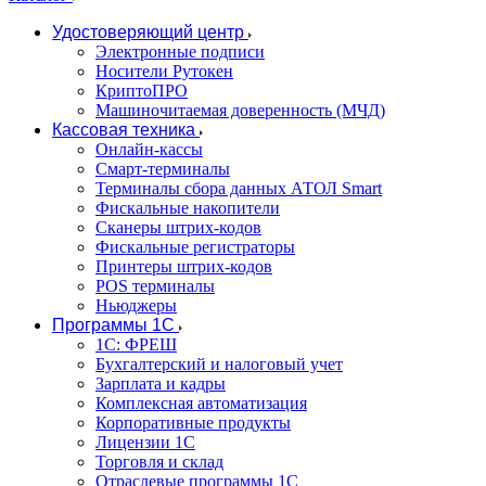
Удостоверяющий центр
Электронные подписи
Носители Рутокен
КриптоПРО
Машиночитаемая доверенность (МЧД)
Кассовая техника
Онлайн-кассы
Смарт-терминалы
Терминалы сбора данных АТОЛ Smart
Фискальные накопители
Сканеры штрих-кодов
Фискальные регистраторы
Принтеры штрих-кодов
POS терминалы
Ньюджеры
Программы 1С
1C: ФРЕШ
Бухгалтерский и налоговый учет
Зарплата и кадры
Комплексная автоматизация
Корпоративные продукты
Лицензии 1С
Торговля и склад
Отраслевые программы 1С