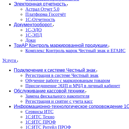
Электронная отчетность
Астрал Отчет 5.0
Платформа Госотчёт
1С-Отчетность
Документооборот
1С-ЭДО
1С-ЭПД
Доки
ТриАР Контроль маркированной продукции
Комплекс Контроль марок Честный знак и ЕГАИС
Услуги
Подключение к системе Честный знак
Регистрация в системе Честный знак
Обучение работе с маркированым товаром
Присоединение ЭЦП и МЧД в личный кабинет
Обслуживание кассовой техники
Замена фискального накопителя
Регистрация и снятие с учета касс
Информационно-технологическое сопровождение 1
Сервисы ИТС
1С:ИТС Техно
1С:ИТС ПРОФ
1С:ИТС Ритейл ПРОФ