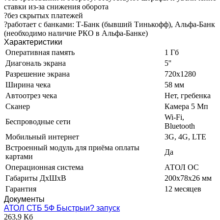
ставки из-за снижения оборота
?без скрытых платежей
?работает с банками: Т-Банк (бывший Тинькофф), Альфа-Банк
(необходимо наличие РКО в Альфа-Банке)
Характеристики
Оперативная память
1 Гб
Диагональ экрана
5''
Разрешение экрана
720х1280
Ширина чека
58 мм
Автоотрез чека
Нет, гребенка
Сканер
Камера 5 Мп
Wi-Fi,
Беспроводные сети
Bluetooth
Мобильный интернет
3G, 4G, LTE
Встроенный модуль для приёма оплаты
Да
картами
Операционная система
АТОЛ ОС
Габариты ДхШхВ
200х78х26 мм
Гарантия
12 месяцев
Документы
АТОЛ СТБ 5Ф Быстрыи? запуск
263,9 Кб