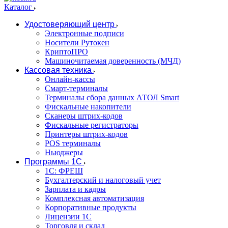
Каталог
Удостоверяющий центр
Электронные подписи
Носители Рутокен
КриптоПРО
Машиночитаемая доверенность (МЧД)
Кассовая техника
Онлайн-кассы
Смарт-терминалы
Терминалы сбора данных АТОЛ Smart
Фискальные накопители
Сканеры штрих-кодов
Фискальные регистраторы
Принтеры штрих-кодов
POS терминалы
Ньюджеры
Программы 1С
1C: ФРЕШ
Бухгалтерский и налоговый учет
Зарплата и кадры
Комплексная автоматизация
Корпоративные продукты
Лицензии 1С
Торговля и склад