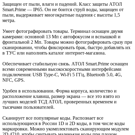
Защищен от пыли, влаги и падений. Класс защиты АТОЛ
Smart.Prime — IP65. Он не боится струй воды, защищен от
пыли, выдерживает многократные падения с высоты 1,5
метра.
Умеет фотографировать товары. Терминал оснащен двумя
камерами: основной 13 Мп с автофокусом и вспышкой и
фронтальной 2 Мп. Товары можно фотографировать сразу при
сканировании, чтобы фиксировать брак, быстро добавлять их
в ТУС или наполнять каталог интернет-магазина.
Обеспечивает стабильную связь. АТОЛ Smart.Prime оснащен
всеми современными высокоскоростными интерфейсами
подключения: USB Type-C, Wi-Fi 5 ГГц, Bluetooth 5.0, 4G,
NFC, GPS.
Удобен в использовании. Форма корпуса, количество и
расположение клавиш, размер экрана — все это взято из
лучших моделей ТСД АТОЛ, проверенных временем и
тысячами пользователей.
Сканирует все популярные коды. Распознает все
использующиеся в России 1D и 2D коды, в том числе коды
маркировки. Можно укомплектовать сканирующим модулем
2D 4710, чтобы считывать маленькие коды при плохом