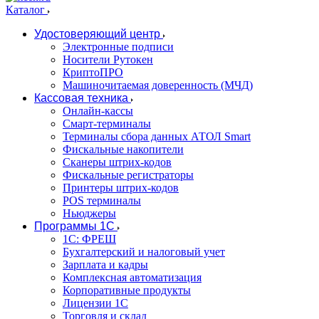
Каталог
Удостоверяющий центр
Электронные подписи
Носители Рутокен
КриптоПРО
Машиночитаемая доверенность (МЧД)
Кассовая техника
Онлайн-кассы
Смарт-терминалы
Терминалы сбора данных АТОЛ Smart
Фискальные накопители
Сканеры штрих-кодов
Фискальные регистраторы
Принтеры штрих-кодов
POS терминалы
Ньюджеры
Программы 1С
1C: ФРЕШ
Бухгалтерский и налоговый учет
Зарплата и кадры
Комплексная автоматизация
Корпоративные продукты
Лицензии 1С
Торговля и склад