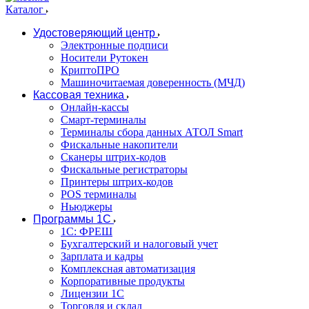
Каталог
Удостоверяющий центр
Электронные подписи
Носители Рутокен
КриптоПРО
Машиночитаемая доверенность (МЧД)
Кассовая техника
Онлайн-кассы
Смарт-терминалы
Терминалы сбора данных АТОЛ Smart
Фискальные накопители
Сканеры штрих-кодов
Фискальные регистраторы
Принтеры штрих-кодов
POS терминалы
Ньюджеры
Программы 1С
1C: ФРЕШ
Бухгалтерский и налоговый учет
Зарплата и кадры
Комплексная автоматизация
Корпоративные продукты
Лицензии 1С
Торговля и склад