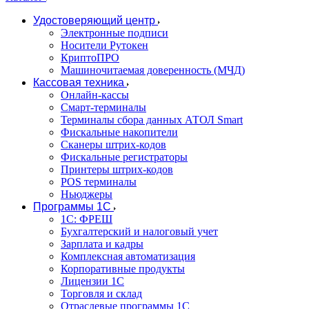
Удостоверяющий центр
Электронные подписи
Носители Рутокен
КриптоПРО
Машиночитаемая доверенность (МЧД)
Кассовая техника
Онлайн-кассы
Смарт-терминалы
Терминалы сбора данных АТОЛ Smart
Фискальные накопители
Сканеры штрих-кодов
Фискальные регистраторы
Принтеры штрих-кодов
POS терминалы
Ньюджеры
Программы 1С
1C: ФРЕШ
Бухгалтерский и налоговый учет
Зарплата и кадры
Комплексная автоматизация
Корпоративные продукты
Лицензии 1С
Торговля и склад
Отраслевые программы 1С