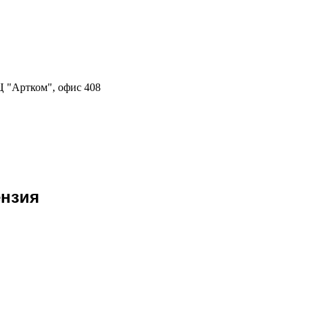
Ц "Артком", офис 408
ензия