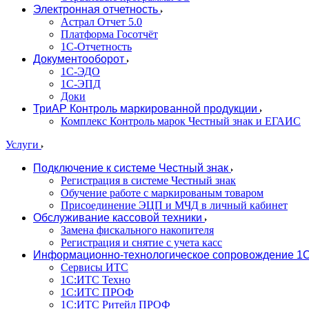
Электронная отчетность
Астрал Отчет 5.0
Платформа Госотчёт
1С-Отчетность
Документооборот
1С-ЭДО
1С-ЭПД
Доки
ТриАР Контроль маркированной продукции
Комплекс Контроль марок Честный знак и ЕГАИС
Услуги
Подключение к системе Честный знак
Регистрация в системе Честный знак
Обучение работе с маркированым товаром
Присоединение ЭЦП и МЧД в личный кабинет
Обслуживание кассовой техники
Замена фискального накопителя
Регистрация и снятие с учета касс
Информационно-технологическое сопровождение 1
Сервисы ИТС
1С:ИТС Техно
1С:ИТС ПРОФ
1С:ИТС Ритейл ПРОФ