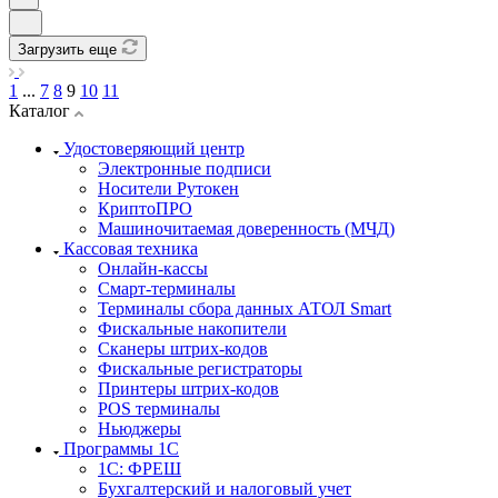
Загрузить еще
1
...
7
8
9
10
11
Каталог
Удостоверяющий центр
Электронные подписи
Носители Рутокен
КриптоПРО
Машиночитаемая доверенность (МЧД)
Кассовая техника
Онлайн-кассы
Смарт-терминалы
Терминалы сбора данных АТОЛ Smart
Фискальные накопители
Сканеры штрих-кодов
Фискальные регистраторы
Принтеры штрих-кодов
POS терминалы
Ньюджеры
Программы 1С
1C: ФРЕШ
Бухгалтерский и налоговый учет