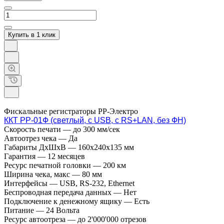
Купить в 1 клик
Фискальные регистраторы РР-Электро
ККТ РР-01Ф (светлый, с USB, с RS+LAN, без ФН)
Скорость печати
—
до 300 мм/сек
Автоотрез чека
—
Да
Габариты ДхШхВ
—
160х240х135 мм
Гарантия
—
12 месяцев
Ресурс печатной головки
—
200 км
Ширина чека, макс
—
80 мм
Интерфейсы
—
USB, RS-232, Ethernet
Беспроводная передача данных
—
Нет
Подключение к денежному ящику
—
Есть
Питание
—
24 Вольта
Ресурс автоотреза
—
до 2'000'000 отрезов