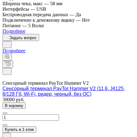
Ширина чека, макс
—
58 мм
Интерфейсы
—
USB
Беспроводная передача данных
—
Да
Подключение к денежному ящику
—
Нет
Питание
—
5 Вольт
Подробнее
Задать вопрос
Подробнее
Сенсорный терминал PayTor Hummer V2
Сенсорный терминал PayTor Hammer V2 (11,6, J4125,
8/128 Гб, Wi-Fi, ридер, черный, без ОС)
39000
руб.
В корзину
Купить в 1 клик