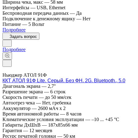
Ширина чека, макс
—
58 мм
Интерфейсы
—
USB, Ethernet
Беспроводная передача данных
—
Да
Подключение к денежному ящику
—
Нет
Питание
—
5 Вольт
Подробнее
Задать вопрос
Подробнее
Ньюджер АТОЛ 91Ф
ККТ АТОЛ 91Ф Lite. Серый. Без ФН. 2G. Bluetooth., 5.0
Диагональ экрана
—
2,7''
Разрешение экрана
—
6 строк
Скорость печати
—
до 50 мм/сек
Автоотрез чека
—
Нет, гребенка
Аккумулятор
—
2600 мАч х 2
Время автономной работы
—
8 часов
Климатические условия эксплуатации
—
–10 ... +45 °C
Габариты ДхШхВ
—
187х85х66 мм
Гарантия
—
12 месяцев
Ресурс печатной головки
—
50 км