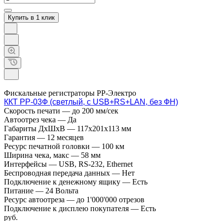
Купить в 1 клик
Фискальные регистраторы РР-Электро
ККТ РР-03Ф (светлый, с USB+RS+LAN, без ФН)
Скорость печати
—
до 200 мм/сек
Автоотрез чека
—
Да
Габариты ДхШхВ
—
117х201х113 мм
Гарантия
—
12 месяцев
Ресурс печатной головки
—
100 км
Ширина чека, макс
—
58 мм
Интерфейсы
—
USB, RS-232, Ethernet
Беспроводная передача данных
—
Нет
Подключение к денежному ящику
—
Есть
Питание
—
24 Вольта
Ресурс автоотреза
—
до 1'000'000 отрезов
Подключение к дисплею покупателя
—
Есть
руб.