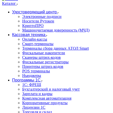
Каталог
Удостоверяющий центр
Электронные подписи
Носители Рутокен
КриптоПРО
Машиночитаемая доверенность (МЧД)
Кассовая техника
Онлайн-кассы
Смарт-терминалы
Терминалы сбора данных АТОЛ Smart
Фискальные накопители
Сканеры штрих-кодов
Фискальные регистраторы
Принтеры штрих-кодов
POS терминалы
Ньюджеры
Программы 1С
1C: ФРЕШ
Бухгалтерский и налоговый учет
Зарплата и кадры
Комплексная автоматизация
Корпоративные продукты
Лицензии 1С
Торговля и склад