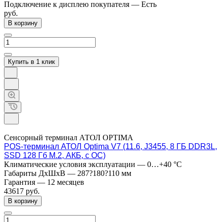
Подключение к дисплею покупателя
—
Есть
руб.
В корзину
Купить в 1 клик
Сенсорный терминал АТОЛ OPTIMA
POS-терминал АТОЛ Optima V7 (11.6, J3455, 8 ГБ DDR3L,
SSD 128 Гб M.2, АКБ, с ОС)
Климатические условия эксплуатации
—
0…+40 °C
Габариты ДхШхВ
—
287?180?110 мм
Гарантия
—
12 месяцев
43617
руб.
В корзину