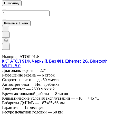
В корзину
Купить в 1 клик
Ньюджер АТОЛ 91Ф
ККТ АТОЛ 91Ф. Черный. Без ФН. Ethernet. 2G. Bluetooth.
Wi-Fi., 5.0
Диагональ экрана
—
2,7''
Разрешение экрана
—
6 строк
Скорость печати
—
до 50 мм/сек
Автоотрез чека
—
Нет, гребенка
Аккумулятор
—
2600 мАч х 2
Время автономной работы
—
8 часов
Климатические условия эксплуатации
—
–10 ... +45 °C
Габариты ДхШхВ
—
187х85х66 мм
Гарантия
—
12 месяцев
Ресурс печатной головки
—
50 км