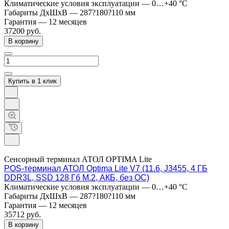
Климатические условия эксплуатации
—
0…+40 °C
Габариты ДхШхВ
—
287?180?110 мм
Гарантия
—
12 месяцев
37200
руб.
В корзину
Купить в 1 клик
Сенсорный терминал АТОЛ OPTIMA Lite
POS-терминал АТОЛ Optima Lite V7 (11.6, J3455, 4 ГБ
DDR3L, SSD 128 Гб M.2, АКБ, без ОС)
Климатические условия эксплуатации
—
0…+40 °C
Габариты ДхШхВ
—
287?180?110 мм
Гарантия
—
12 месяцев
35712
руб.
В корзину