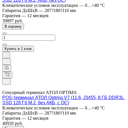
SSD 128 Гб M.2, АКБ, без ОС)
Климатические условия эксплуатации
—
0…+40 °C
Габариты ДхШхВ
—
287?180?110 мм
Гарантия
—
12 месяцев
39897
руб.
В корзину
Купить в 1 клик
Сенсорный терминал АТОЛ OPTIMA
POS-терминал АТОЛ Optima V7 (11.6, J3455, 8 ГБ DDR3L,
SSD 128 Гб M.2, без АКБ, с ОС)
Климатические условия эксплуатации
—
0…+40 °C
Габариты ДхШхВ
—
287?180?110 мм
Гарантия
—
12 месяцев
40920
руб.