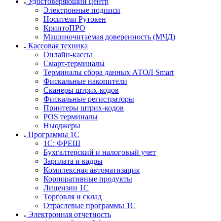
Удостоверяющий центр
Электронные подписи
Носители Рутокен
КриптоПРО
Машиночитаемая доверенность (МЧД)
Кассовая техника
Онлайн-кассы
Смарт-терминалы
Терминалы сбора данных АТОЛ Smart
Фискальные накопители
Сканеры штрих-кодов
Фискальные регистраторы
Принтеры штрих-кодов
POS терминалы
Ньюджеры
Программы 1С
1C: ФРЕШ
Бухгалтерский и налоговый учет
Зарплата и кадры
Комплексная автоматизация
Корпоративные продукты
Лицензии 1С
Торговля и склад
Отраслевые программы 1С
Электронная отчетность