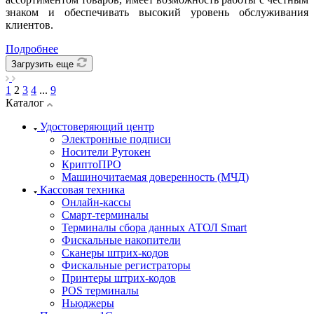
знаком и обеспечивать высокий уровень обслуживания
клиентов.
Подробнее
Загрузить еще
1
2
3
4
...
9
Каталог
Удостоверяющий центр
Электронные подписи
Носители Рутокен
КриптоПРО
Машиночитаемая доверенность (МЧД)
Кассовая техника
Онлайн-кассы
Смарт-терминалы
Терминалы сбора данных АТОЛ Smart
Фискальные накопители
Сканеры штрих-кодов
Фискальные регистраторы
Принтеры штрих-кодов
POS терминалы
Ньюджеры