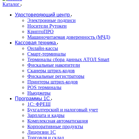
Каталог
Удостоверяющий центр
Электронные подписи
Носители Рутокен
КриптоПРО
Машиночитаемая доверенность (МЧД)
Кассовая техника
Онлайн-кассы
Смарт-терминалы
Терминалы сбора данных АТОЛ Smart
Фискальные накопители
Сканеры штрих-кодов
Фискальные регистраторы
Принтеры штрих-кодов
POS терминалы
Ньюджеры
Программы 1С
1C: ФРЕШ
Бухгалтерский и налоговый учет
Зарплата и кадры
Комплексная автоматизация
Корпоративные продукты
Лицензии 1С
Торговля и склад