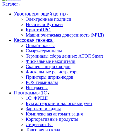
Каталог
Удостоверяющий центр
Электронные подписи
Носители Рутокен
КриптоПРО
Машиночитаемая доверенность (МЧД)
Кассовая техника
Онлайн-кассы
Смарт-терминалы
Терминалы сбора данных АТОЛ Smart
Фискальные накопители
Сканеры штрих-кодов
Фискальные регистраторы
Принтеры штрих-кодов
POS терминалы
Ньюджеры
Программы 1С
1C: ФРЕШ
Бухгалтерский и налоговый учет
Зарплата и кадры
Комплексная автоматизация
Корпоративные продукты
Лицензии 1С
Торговля и склад